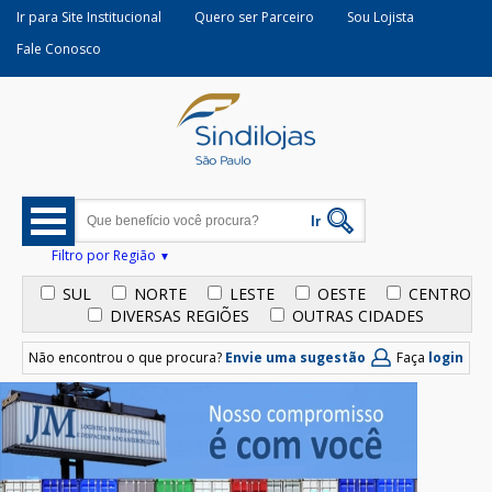
Ir para Site Institucional
Quero ser Parceiro
Sou Lojista
Fale Conosco
Filtro por Região
SUL
NORTE
LESTE
OESTE
CENTRO
DIVERSAS REGIÕES
OUTRAS CIDADES
Não encontrou o que procura?
Envie uma sugestão
Faça
login