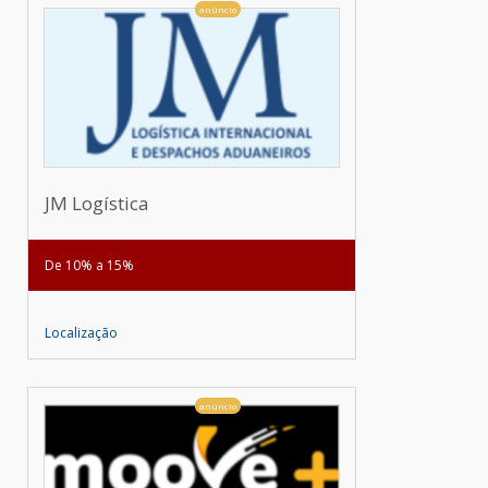
anúncio
JM Logística
De 10% a 15%
Localização
anúncio