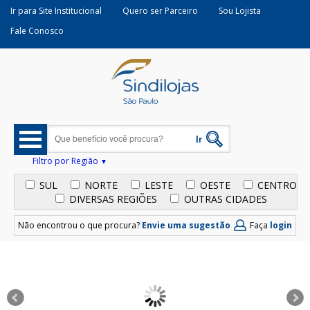
Ir para Site Institucional
Quero ser Parceiro
Sou Lojista
Fale Conosco
Filtro por Região
SUL
NORTE
LESTE
OESTE
CENTRO
DIVERSAS REGIÕES
OUTRAS CIDADES
Não encontrou o que procura?
Envie uma sugestão
Faça
login